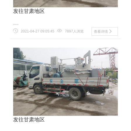
发往甘肃地区
......
2021-04-27 09:05:45
7897人浏览
查看详情
发往甘肃地区