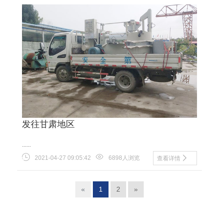
发往甘肃地区
......
2021-04-27 09:05:42
6898人浏览
查看详情
«
1
2
»