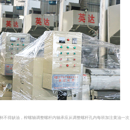
油杯不得缺油，榨螺轴调整螺杆内轴承应从调整螺杆孔内每班加注黄油一次