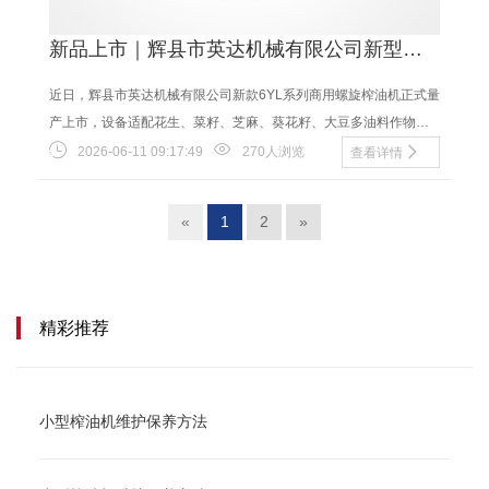
新品上市｜辉县市英达机械有限公司新型商
用螺旋榨油机下线 适配粮油作坊规模化压榨
近日，辉县市英达机械有限公司新款6YL系列商用螺旋榨油机正式量
产上市，设备适配花生、菜籽、芝麻、葵花籽、大豆多油料作物压
榨，兼顾乡镇油坊、粮油加工厂、个体作坊使......
2026-06-11 09:17:49
270人浏览
查看详情
«
1
2
»
精彩推荐
小型榨油机维护保养方法