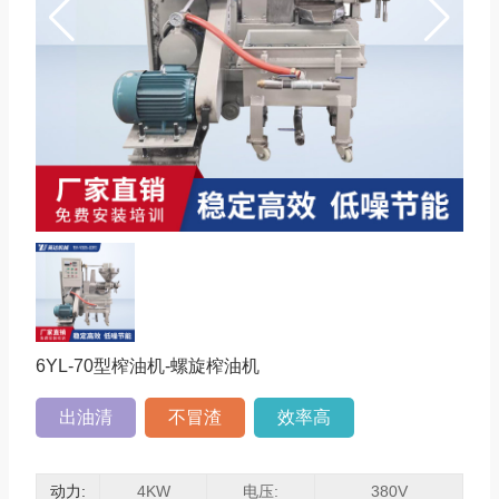
6YL-70型榨油机-
螺旋榨油机
出油清
不冒渣
效率高
动力:
4KW
电压:
380V